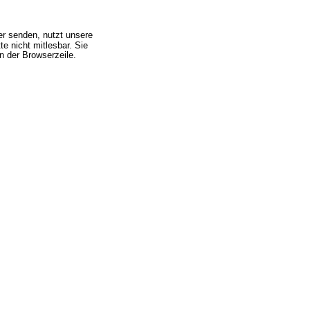
er senden, nutzt unsere 
e nicht mitlesbar. Sie 
n der Browserzeile.
r automatisch an uns 
ildet Art. 6 Abs. 1 lit. b 
t.
sabwicklung besteht. Dritte 
aten findet nicht statt bzw. 
 eines Vertrags oder 