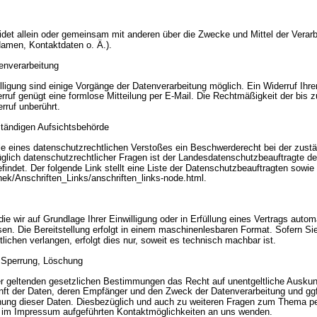
eidet allein oder gemeinsam mit anderen über die Zwecke und Mittel der Verar
amen, Kontaktdaten o. Ä.).
tenverarbeitung
lligung sind einige Vorgänge der Datenverarbeitung möglich. Ein Widerruf Ihrer 
erruf genügt eine formlose Mitteilung per E-Mail. Die Rechtmäßigkeit der bis z
rruf unberührt.
tändigen Aufsichtsbehörde
lle eines datenschutzrechtlichen Verstoßes ein Beschwerderecht bei der zust
glich datenschutzrechtlicher Fragen ist der Landesdatenschutzbeauftragte d
indet. Der folgende Link stellt eine Liste der Datenschutzbeauftragten sowie 
hek/Anschriften_Links/anschriften_links-node.html.
ie wir auf Grundlage Ihrer Einwilligung oder in Erfüllung eines Vertrags automa
sen. Die Bereitstellung erfolgt in einem maschinenlesbaren Format. Sofern Sie
ichen verlangen, erfolgt dies nur, soweit es technisch machbar ist.
, Sperrung, Löschung
r geltenden gesetzlichen Bestimmungen das Recht auf unentgeltliche Auskunf
t der Daten, deren Empfänger und den Zweck der Datenverarbeitung und ggf.
chung dieser Daten. Diesbezüglich und auch zu weiteren Fragen zum Thema 
ie im Impressum aufgeführten Kontaktmöglichkeiten an uns wenden.