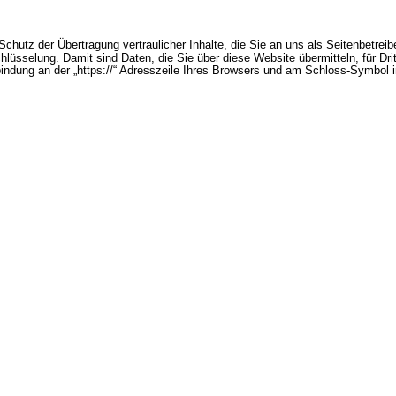
hutz der Übertragung vertraulicher Inhalte, die Sie an uns als Seitenbetreib
üsselung. Damit sind Daten, die Sie über diese Website übermitteln, für Dritt
indung an der „https://“ Adresszeile Ihres Browsers und am Schloss-Symbol i
speichert der Provider der Website automatisch Informationen, die Ihr Browse
in
age
ners
ieser Daten mit anderen Datenquellen statt. Grundlage der Datenverarbeitung b
aten zur Erfüllung eines Vertrags oder vorvertraglicher Maßnahmen gestatte
hluss für Warenkauf und Warenversand
 an Dritte nur übermittelt, sofern eine Notwendigkeit im Rahmen der Vertrag
tleister oder Logistikunternehmen sein. Eine weitergehende Übermittlung der D
cklich zugestimmt haben.
g ist Art. 6 Abs. 1 lit. b DSGVO, der die Verarbeitung von Daten zur Erfüllung
ttet.