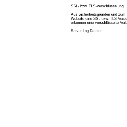
SSL- bzw. TLS-Verschlüsselung
Aus Sicherheitsgründen und zum Sc
Website eine SSL-bzw. TLS-Verschl
erkennen eine verschlüsselte Verb
Server-Log-Dateien
In Server-Log-Dateien erhebt und 
übermittelt. Dies sind:
Besuchte Seite auf unserer Doma
Datum und Uhrzeit der Serveranfr
Browsertyp und Browserversion
Verwendetes Betriebssystem
Referrer URL
Hostname des zugreifenden Rech
IP-Adresse
Es findet keine Zusammenführung d
DSGVO, der die Verarbeitung von D
Datenübermittlung bei Vertragssc
Personenbezogene Daten werden nur
können beispielsweise Bezahldiens
nur dann, wenn Sie dieser ausdrü
Grundlage für die Datenverarbeitun
vorvertraglicher Maßnahmen gesta